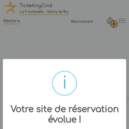
TicketingCiné
Le Fontenelle - Marly-le-Roi
Billetterie
Abonnement
0
Votre site de réservation
évolue !