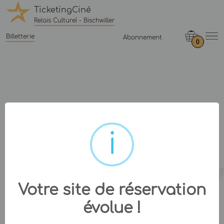
TicketingCiné
Relais Culturel - Bischwiller
Billetterie
Abonnement
0
Votre site de réservation
évolue !