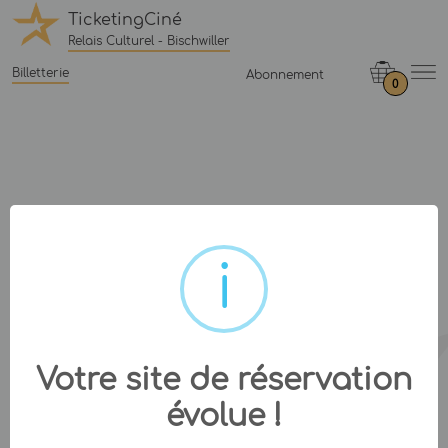
TicketingCiné
Relais Culturel - Bischwiller
Billetterie
Abonnement
0
Votre site de réservation
évolue !