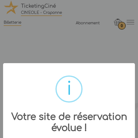
TicketingCiné
CIN'EOLE - Craponne
Billetterie
Abonnement
0
Votre site de réservation
évolue !