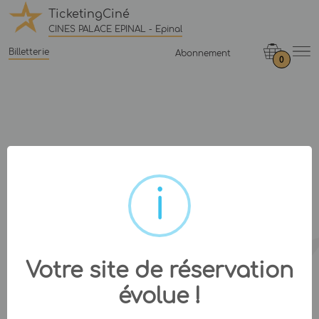
TicketingCiné
CINES PALACE EPINAL - Epinal
Billetterie
Abonnement
0
Votre site de réservation
évolue !